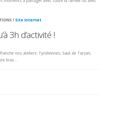
s moments à partager avec toute la famille ou avec
TIONS !
Site internet
à 3h d’activité !
ranchir nos ateliers: Tyroliennes, Saut de Tarzan,
Tire bras…