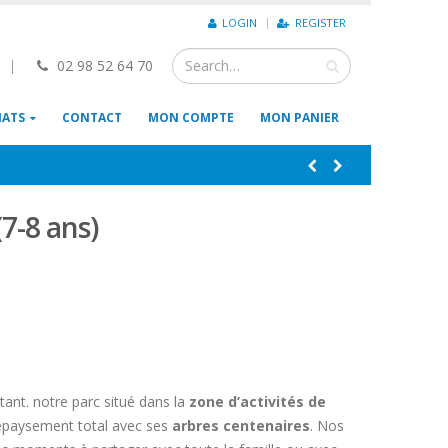
LOGIN
REGISTER
|
02 98 52 64 70
IATS
CONTACT
MON COMPTE
MON PANIER
7-8 ans)
stant. notre parc situé dans la
zone d’activités de
dépaysement total avec ses
arbres centenaires
. Nos