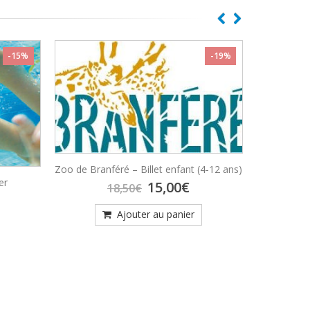
-15%
-19%
Zoo de Branféré – Billet enfant (4-12 ans)
er
Ty Ci
Le
Le
15,00
€
18,50
€
e
prix
prix
rix
initial
actuel
Ajouter au panier
ctuel
était :
est :
t :
18,50€.
15,00€.
,50€.