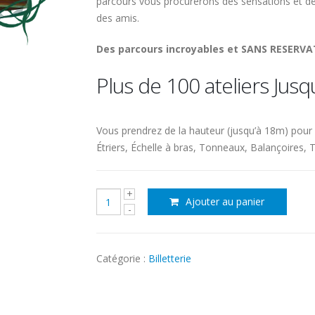
parcours vous procurerons des sensations et de
des amis.
Des parcours incroyables et SANS RESERVA
Plus de 100 ateliers Jusqu’
Vous prendrez de la hauteur (jusqu’à 18m) pour f
Étriers, Échelle à bras, Tonneaux, Balançoires, 
quantité
Ajouter au panier
de
Bonobo
Parc
-
Catégorie :
Billetterie
Quimper
(7-
8