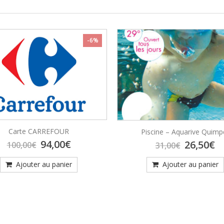
ans)
-6%
Carte CARREFOUR
Piscine – Aquarive Quimp
Le
Le
Le
L
94,00
€
26,50
€
100,00
€
31,00
€
prix
prix
prix
p
initial
actuel
initial
a
Ajouter au panier
Ajouter au panier
était :
est :
était :
es
100,00€.
94,00€.
31,00€.
26