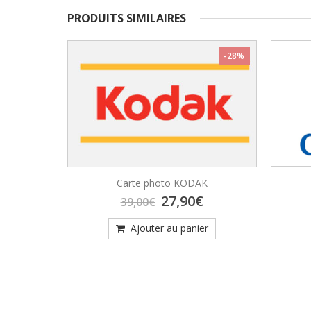
PRODUITS SIMILAIRES
-41%
-28%
arnenez
Carte photo KODAK
Le
Le
Le
27,90
€
39,00
€
rix
prix
prix
ctuel
initial
actuel
er
Ajouter au panier
st :
était :
est :
,00€.
39,00€.
27,90€.