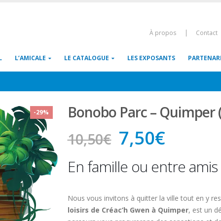
|
À propos
Contact
L
L’AMICALE
LE CATALOGUE
LES EXPOSANTS
PARTENAR
Bonobo Parc – Quimper (
-29%
Le
Le
7,50
€
10,50
€
prix
prix
En famille ou entre amis
initial
actuel
était :
est :
Nous vous invitons à quitter la ville tout en y re
10,50€.
7,50€.
loisirs de Créac’h Gwen à Quimper
, est un 