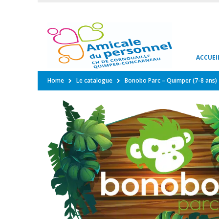
ACCUEI
Home
Le catalogue
Bonobo Parc – Quimper (7-8 ans)