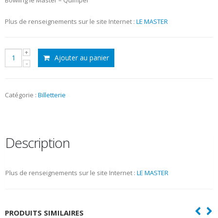
initial
actuel
était :
est :
Plus de renseignements sur le site Internet :
LE MASTER
7,50€.
4,80€.
quantité
Ajouter au panier
de
Bowling
Le
Master
Catégorie :
Billetterie
-
Quimper
Description
Plus de renseignements sur le site Internet :
LE MASTER
PRODUITS SIMILAIRES