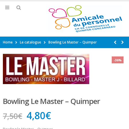
Home
Le catalogue
Bowling Le Master – Quimper
-36%
Bowling Le Master – Quimper
Le
Le
4,80
€
7,50
€
prix
prix
Bowling le Master – Quimper