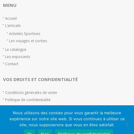
MENU
Accueil
L’amicale
Activités Sportives
Les voyages et sorties
Le catalogue
Les exposants
Contact
VOS DROITS ET CONFIDENTIALITÉ
Conditions générales de vente
Politique de confidentialité
Plan du site
Nous utilisons des cookies pour vous garantir la meilleure
Mentions Légales
expérience sur notre site web. Si vous continuez à utiliser ce
site, nous supposerons que vous en êtes satisfait.
Ok
Non
Politique de confidentialité