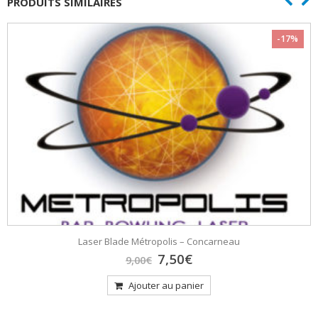
PRODUITS SIMILAIRES
-17%
Laser Blade Métropolis – Concarneau
Le
Le
7,50
€
9,00
€
prix
prix
initial
actuel
Ajouter au panier
était :
est :
9,00€.
7,50€.