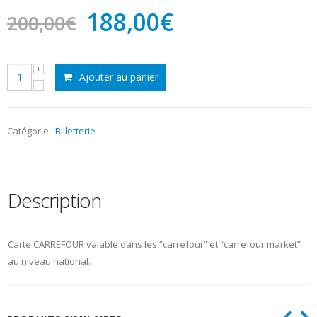
Le
Le
188,00
€
200,00
€
prix
prix
initial
actuel
quantité
Ajouter au panier
était :
est :
de
Carte
200,00€.
188,00€.
CARREFOUR
Catégorie :
Billetterie
Description
Carte CARREFOUR valable dans les “carrefour” et “carrefour market”
au niveau national.