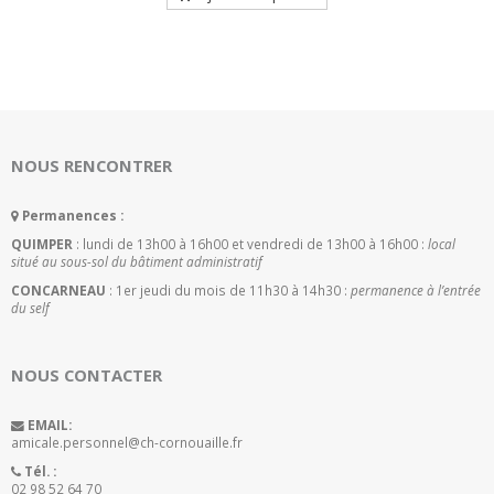
était :
est :
23,90€.
20,90€.
NOUS RENCONTRER
Permanences :
QUIMPER
: lundi de 13h00 à 16h00 et vendredi de 13h00 à 16h00 :
local
situé au sous-sol du bâtiment administratif
CONCARNEAU
: 1er jeudi du mois de 11h30 à 14h30 :
permanence à l’entrée
du self
NOUS CONTACTER
EMAIL:
amicale.personnel@ch-cornouaille.fr
Tél. :
02 98 52 64 70