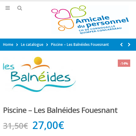
Home
Le catalogue
Piscine – Les Balnéides Fouesnant
-14%
Piscine – Les Balnéides Fouesnant
Le
Le
27,00
€
31,50
€
prix
prix