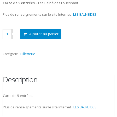
initial
actuel
Carte de 5 entrées
– Les Balnéides Fouesnant
était :
est :
Plus de renseignements sur le site Internet :
LES BALNEIDES
31,50€.
27,00€.
quantité
Ajouter au panier
de
Piscine
-
Les
Catégorie :
Billetterie
Balnéides
Fouesnant
Description
Carte de 5 entrées.
Plus de renseignements sur le site Internet :
LES BALNEIDES