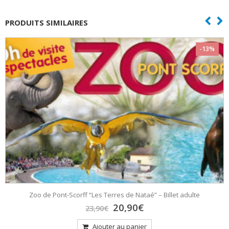
PRODUITS SIMILAIRES
-13%
Zoo de Pont-Scorff “Les Terres de Nataé” – Billet adulte
Le
Le
20,90
€
23,90
€
prix
prix
initial
actuel
Ajouter au panier