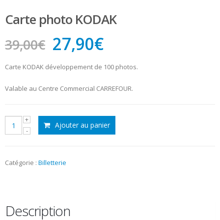
Carte photo KODAK
Le
Le
27,90
€
39,00
€
prix
prix
initial
actuel
Carte KODAK développement de 100 photos.
était :
est :
Valable au Centre Commercial CARREFOUR.
39,00€.
27,90€.
quantité
Ajouter au panier
de
Carte
photo
KODAK
Catégorie :
Billetterie
Description