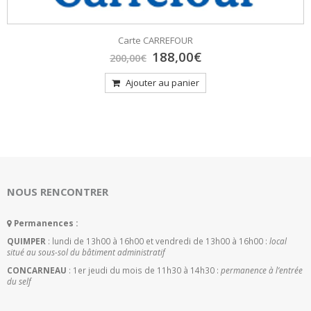
Carte CARREFOUR
Le
Le
188,00
€
200,00
€
prix
prix
initial
actuel
Ajouter au panier
était :
est :
200,00€.
188,00€.
NOUS RENCONTRER
Permanences :
QUIMPER
: lundi de 13h00 à 16h00 et vendredi de 13h00 à 16h00 :
local
situé au sous-sol du bâtiment administratif
CONCARNEAU
: 1er jeudi du mois de 11h30 à 14h30 :
permanence à l’entrée
du self