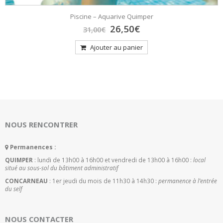
Piscine – Aquarive Quimper
Le
Le
26,50
€
31,00
€
prix
prix
initial
actuel
Ajouter au panier
était :
est :
31,00€.
26,50€.
NOUS RENCONTRER
Permanences :
QUIMPER
: lundi de 13h00 à 16h00 et vendredi de 13h00 à 16h00 :
local
situé au sous-sol du bâtiment administratif
CONCARNEAU
: 1er jeudi du mois de 11h30 à 14h30 :
permanence à l’entrée
du self
NOUS CONTACTER