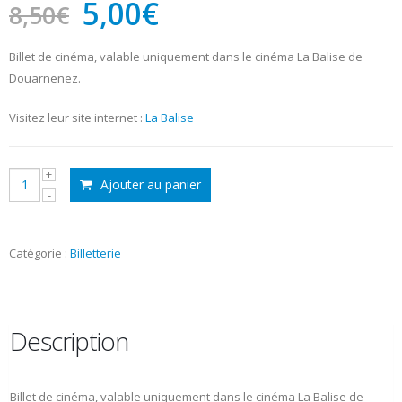
Le
Le
5,00
€
8,50
€
prix
prix
initial
actuel
Billet de cinéma, valable uniquement dans le cinéma La Balise de
Douarnenez.
était :
est :
8,50€.
5,00€.
Visitez leur site internet :
La Balise
quantité
Ajouter au panier
de
Cinéma
-
La
Catégorie :
Billetterie
Balise
Douarnenez
Description
Billet de cinéma, valable uniquement dans le cinéma La Balise de