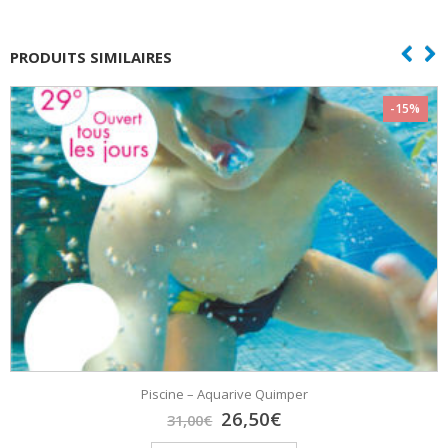
Lorient
PRODUITS SIMILAIRES
-15%
Piscine – Aquarive Quimper
Le
Le
26,50
€
31,00
€
prix
prix