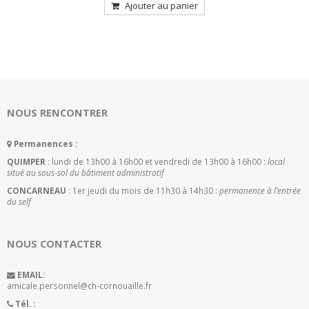
initial
actuel
Ajouter au panier
était :
est :
31,00€.
26,50€.
NOUS RENCONTRER
Permanences :
QUIMPER
: lundi de 13h00 à 16h00 et vendredi de 13h00 à 16h00 :
local
situé au sous-sol du bâtiment administratif
CONCARNEAU
: 1er jeudi du mois de 11h30 à 14h30 :
permanence à l’entrée
du self
NOUS CONTACTER
EMAIL:
amicale.personnel@ch-cornouaille.fr
Tél. :