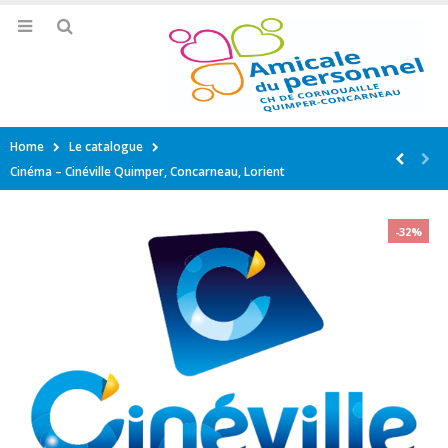
Home
Le catalogue
Cinéma – Cinéville Quimper, Concarneau, Lorient
-32%