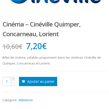
Cinéma – Cinéville Quimper,
Concarneau, Lorient
Le
Le
7,20
€
10,60
€
prix
prix
initial
actuel
Billet de cinéma, valable uniquement dans les cinémas Cinéville de
Quimper, Concarneau et Lorient.
était :
est :
10,60€.
7,20€.
quantité
Ajouter au panier
de
Cinéma
-
Cinéville
Catégorie :
Billetterie
Quimper,
Concarneau,