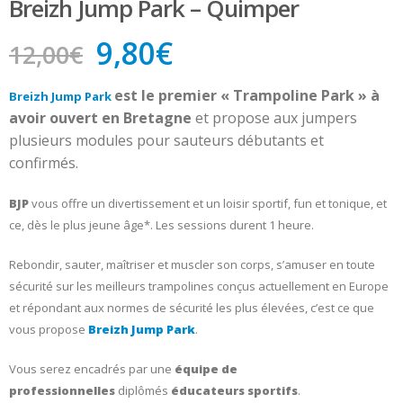
Breizh Jump Park – Quimper
Le
Le
9,80
€
12,00
€
prix
prix
est
le premier « Trampoline Park » à
initial
actuel
Breizh Jump Park
avoir ouvert en Bretagne
et propose aux jumpers
était :
est :
plusieurs modules pour sauteurs débutants et
12,00€.
9,80€.
confirmés.
BJP
vous offre
un divertissement et un loisir sportif, fun et tonique,
et
ce, dès le plus jeune âge*. Les sessions durent 1 heure.
Rebondir, sauter, maîtriser et muscler son corps, s’amuser en toute
sécurité
sur les meilleurs trampolines conçus actuellement en Europe
et répondant aux normes de sécurité les plus élevées, c’est ce que
vous propose
Breizh Jump Park
.
Vous serez encadrés par une
équipe de
professionnelles
diplômés
éducateurs sportifs
.