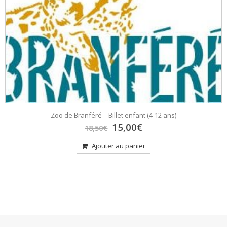
Zoo de Branféré – Billet enfant (4-12 ans)
Le
Le
15,00
€
18,50
€
prix
prix
initial
actuel
Ajouter au panier
était :
est :
18,50€.
15,00€.