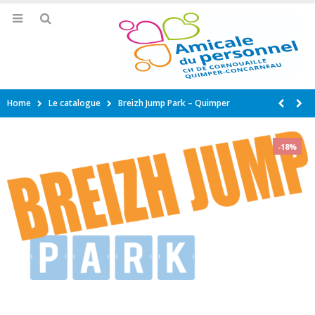
Home
Le catalogue
Breizh Jump Park – Quimper
-18%