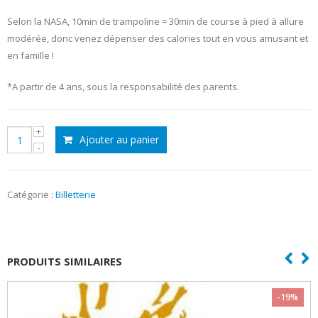
Selon la NASA, 10min de trampoline = 30min de course à pied à allure
modérée, donc venez dépenser des calories tout en vous amusant et
en famille !
*A partir de 4 ans, sous la responsabilité des parents
.
quantité
Ajouter au panier
de
Breizh
Jump
Park
Catégorie :
Billetterie
-
Quimper
PRODUITS SIMILAIRES
-19%